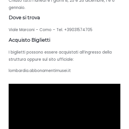
Chiuso tutti i lunedì e i giorni 8, 25 e 26 dicembre, 1 e 6
gennaio.
Dove si trova
Viale Marconi – Como –
Tel.
+39031574705
Acquisto Biglietti
I biglietti possono essere acquistati all’ingresso della
struttura oppure sul sito ufficiale:
lombardia.abbonamentimusei.it