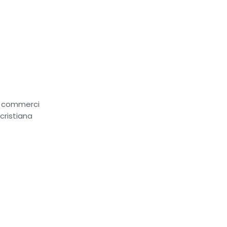
ei commerci
ocristiana