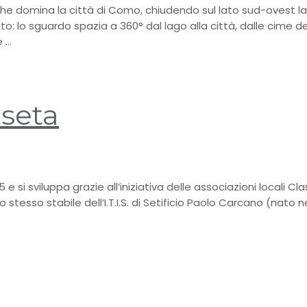
 che domina la città di Como, chiudendo sul lato sud-ovest la
: lo sguardo spazia a 360° dal lago alla città, dalle cime del
e …
 seta
 e si sviluppa grazie all’iniziativa delle associazioni locali Cla
o stesso stabile dell’I.T.I.S. di Setificio Paolo Carcano (nato n