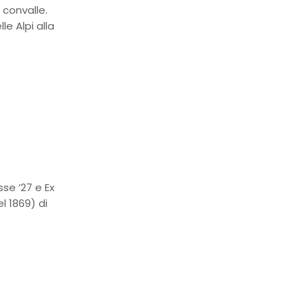
 convalle.
le Alpi alla
sse ’27 e Ex
el 1869) di