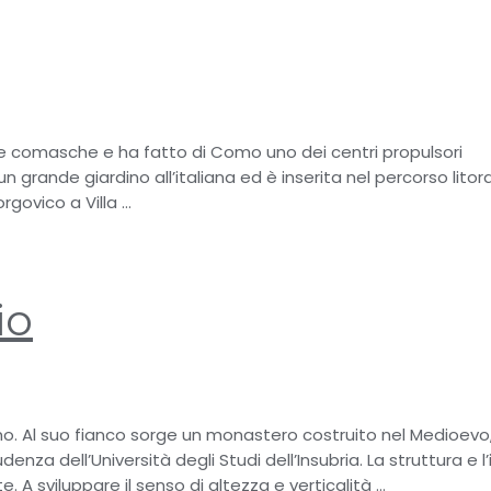
che comasche e ha fatto di Como uno dei centri propulsori
a un grande giardino all’italiana ed è inserita nel percorso lito
orgovico a Villa …
io
o. Al suo fianco sorge un monastero costruito nel Medioevo,
nza dell’Università degli Studi dell’Insubria. La struttura e l
 A sviluppare il senso di altezza e verticalità …