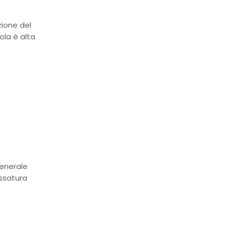
zione del
ola è alta
generale
ossatura