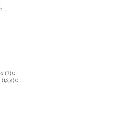
a
e …
na (7)€
 (1,2,4)€