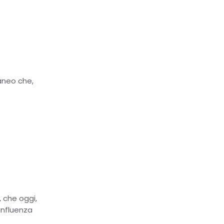
raneo che,
 che oggi,
’influenza