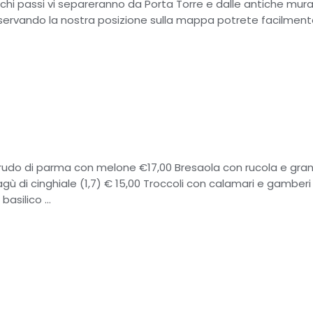
pochi passi vi separeranno da Porta Torre e dalle antiche mur
sservando la nostra posizione sulla mappa potrete facilment
Crudo di parma con melone €17,00 Bresaola con rucola e gra
gù di cinghiale (1,7) € 15,00 Troccoli con calamari e gamberi
 basilico …