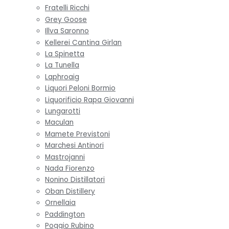
Fratelli Ricchi
Grey Goose
Illva Saronno
Kellerei Cantina Girlan
La Spinetta
La Tunella
Laphroaig
Liquori Peloni Bormio
Liquorificio Rapa Giovanni
Lungarotti
Maculan
Mamete Previstoni
Marchesi Antinori
Mastrojanni
Nada Fiorenzo
Nonino Distillatori
Oban Distillery
Ornellaia
Paddington
Poggio Rubino