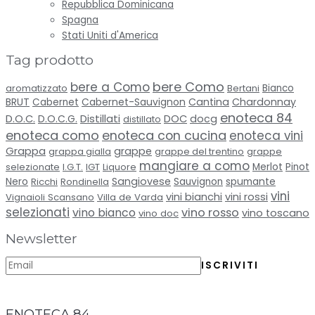
Repubblica Dominicana
Spagna
Stati Uniti d'America
Tag prodotto
bere Como
bere a Como
aromatizzato
Bertani
Bianco
BRUT
Cabernet-Sauvignon
Cantina
Chardonnay
Cabernet
enoteca 84
Distillati
D.O.C.
D.O.C.G.
DOC
docg
distillato
enoteca como
enoteca con cucina
enoteca vini
Grappa
grappe
grappa gialla
grappe del trentino
grappe
mangiare a como
selezionate
I.G.T.
IGT
Liquore
Merlot
Pinot
Sangiovese
spumante
Nero
Ricchi
Rondinella
Sauvignon
vini
vini bianchi
vini rossi
Vignaioli Scansano
Villa de Varda
selezionati
vino bianco
vino rosso
vino toscano
vino doc
Newsletter
ENOTECA 84