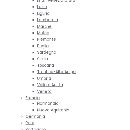
Friuli-Venezia Giulia
Lazio
Liguria
Lombardia
Marche
Molise
Piemonte
Puglia
Sardegna
Sicilia
Toscana
Trentino-Alto Adige
Umbria
Valle d'Aosta
Veneto
Francia
Normandia
Nuova Aquitania
Germania
Perù
Portogallo