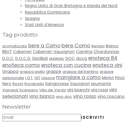
Regno Unito di Gran Bretagna e Irlanda del Nord
Repubblica Dominicana
Spagna
Stati Uniti d'America
Tag prodotto
bere Como
bere a Como
aromatizzato
Bertani
Bianco
BRUT
Cabernet-Sauvignon
Cantina
Chardonnay
Cabernet
enoteca 84
D.O.C.
D.O.C.G.
Distillati
DOC
docg
distillato
enoteca como
enoteca con cucina
enoteca vini
Grappa
grappe
grappa gialla
grappe del trentino
grappe
mangiare a como
selezionate
I.G.T.
IGT
Liquore
Merlot
Pinot
Sangiovese
spumante
Nero
Ricchi
Rondinella
Sauvignon
vini
vini bianchi
vini rossi
Vignaioli Scansano
Villa de Varda
selezionati
vino bianco
vino rosso
vino toscano
vino doc
Newsletter