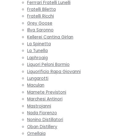
Ferrrari Fratelli Lunelli
Fratelli Biletta
Fratelli Ricchi
Grey Goose
Illva Saronno
Kellerei Cantina Girlan
La Spinetta
La Tunella
Laphroaig
Liquori Peloni Bormio
Liquorificio Rapa Giovanni
Lungarotti
Maculan
Mamete Previstoni
Marchesi Antinori
Mastrojanni
Nada Fiorenzo
Nonino Distillatori
Oban Distillery
Ornellaia