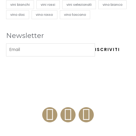
vini bianchi
vini rossi
vini selezionati
vino bianco
vino doc
vino rosso
vino toscano
Newsletter
ENOTECA 84
Via Milano, 84 – 20100 Como (IT)
+39 3334276812
Enoteca e Ristorante