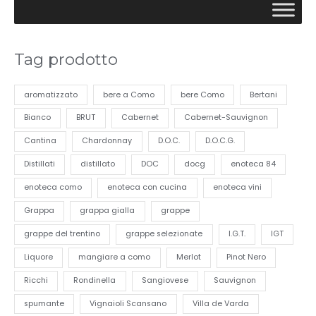
Tag prodotto
aromatizzato
bere a Como
bere Como
Bertani
Bianco
BRUT
Cabernet
Cabernet-Sauvignon
Cantina
Chardonnay
D.O.C.
D.O.C.G.
Distillati
distillato
DOC
docg
enoteca 84
enoteca como
enoteca con cucina
enoteca vini
Grappa
grappa gialla
grappe
grappe del trentino
grappe selezionate
I.G.T.
IGT
Liquore
mangiare a como
Merlot
Pinot Nero
Ricchi
Rondinella
Sangiovese
Sauvignon
spumante
Vignaioli Scansano
Villa de Varda