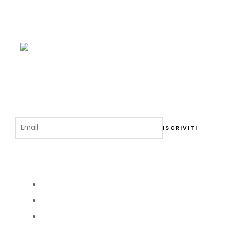
Menu del Ristorante
Iscriviti alla Newsletter
Cosa Visitare a Como
Duomo di Como
Tempio Voltiano
Villa Olmo