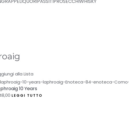
N
GRAPPE
LIQUORI
PASSITI
PROSECCHI
WHISKY
roaig
giungi alla Lista
phroaig 10 Years
48,00
LEGGI TUTTO