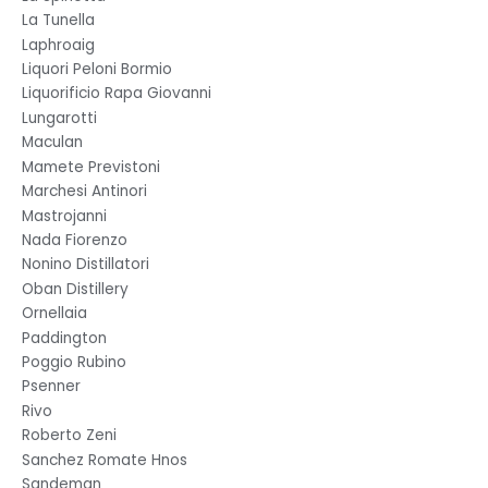
La Tunella
Laphroaig
Liquori Peloni Bormio
Liquorificio Rapa Giovanni
Lungarotti
Maculan
Mamete Previstoni
Marchesi Antinori
Mastrojanni
Nada Fiorenzo
Nonino Distillatori
Oban Distillery
Ornellaia
Paddington
Poggio Rubino
Psenner
Rivo
Roberto Zeni
Sanchez Romate Hnos
Sandeman