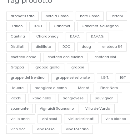
Tag prodotto
aromatizzato
bere a Como
bere Como
Bertani
Bianco
BRUT
Cabernet
Cabernet-Sauvignon
Cantina
Chardonnay
D.O.C.
D.O.C.G.
Distillati
distillato
DOC
docg
enoteca 84
enoteca como
enoteca con cucina
enoteca vini
Grappa
grappa gialla
grappe
grappe del trentino
grappe selezionate
I.G.T.
IGT
Liquore
mangiare a como
Merlot
Pinot Nero
Ricchi
Rondinella
Sangiovese
Sauvignon
spumante
Vignaioli Scansano
Villa de Varda
vini bianchi
vini rossi
vini selezionati
vino bianco
vino doc
vino rosso
vino toscano