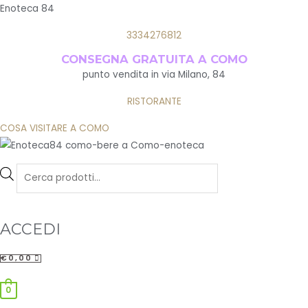
Enoteca 84
3334276812
CONSEGNA GRATUITA A COMO
punto vendita in via Milano, 84
RISTORANTE
COSA VISITARE A COMO
Products
search
ACCEDI
€
0,00
Menu
0