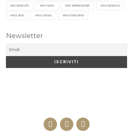
vini bianchi
vini rossi
vini selezionati
vino bianco
vino doc
vino rosso
vino toscano
Newsletter
ENOTECA 84
Via Milano, 84 – 20100 Como (IT)
+39 3334276812