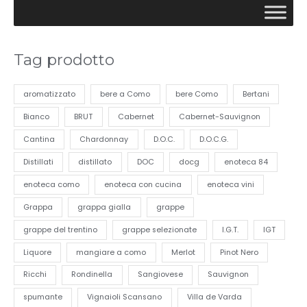
Tag prodotto
aromatizzato
bere a Como
bere Como
Bertani
Bianco
BRUT
Cabernet
Cabernet-Sauvignon
Cantina
Chardonnay
D.O.C.
D.O.C.G.
Distillati
distillato
DOC
docg
enoteca 84
enoteca como
enoteca con cucina
enoteca vini
Grappa
grappa gialla
grappe
grappe del trentino
grappe selezionate
I.G.T.
IGT
Liquore
mangiare a como
Merlot
Pinot Nero
Ricchi
Rondinella
Sangiovese
Sauvignon
spumante
Vignaioli Scansano
Villa de Varda