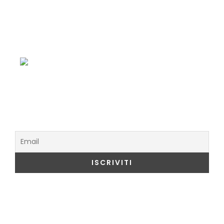
Enoteca e Ristorante
Menu del Ristorante
Iscriviti alla Newsletter
Cosa Visitare a Como
Duomo di Como