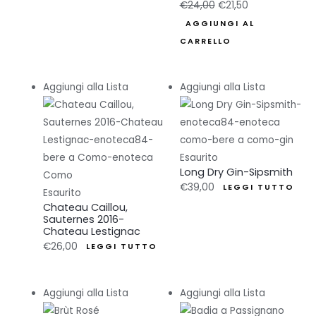
Il
Il
€
24,00
€
21,50
prezzo
prezzo
AGGIUNGI AL
originale
attuale
CARRELLO
era:
è:
€24,00.
€21,50.
Aggiungi alla Lista
Aggiungi alla Lista
Esaurito
Long Dry Gin-Sipsmith
€
39,00
LEGGI TUTTO
Esaurito
Chateau Caillou,
Sauternes 2016-
Chateau Lestignac
€
26,00
LEGGI TUTTO
Aggiungi alla Lista
Aggiungi alla Lista