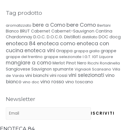
Tag prodotto
bere Como
bere a Como
aromatizzato
Bertani
BRUT
Cabernet-Sauvignon
Cantina
Bianco
Cabernet
Distillati
Chardonnay
D.O.C.
D.O.C.G.
DOC
docg
distillato
enoteca 84
enoteca como
enoteca con
cucina
enoteca vini
Grappa
grappe
grappa gialla
grappe del trentino
grappe selezionate
I.G.T.
IGT
Liquore
mangiare a como
Merlot
Pinot Nero
Ricchi
Rondinella
Sangiovese
spumante
Sauvignon
Vignaioli Scansano
Villa
vini selezionati
vino
vini bianchi
vini rossi
de Varda
bianco
vino rosso
vino toscano
vino doc
Newsletter
ENOTECA 84