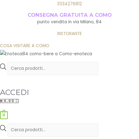
3334276812
CONSEGNA GRATUITA A COMO
punto vendita in via Milano, 84
RISTORANTE
COSA VISITARE A COMO
Products
search
ACCEDI
€
0,00
Menu
0
Products
search