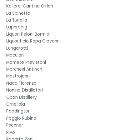
Kellerei Cantina Girlan
La Spinetta
La Tunella
Laphroaig
Liquori Peloni Bormio
Liquorificio Rapa Giovanni
Lungarotti
Maculan
Mamete Previstoni
Marchesi Antinori
Mastrojanni
Nada Fiorenzo
Nonino Distillatori
Oban Distillery
Ornellaia
Paddington
Poggio Rubino
Psenner
Rivo
Roberto Zeni