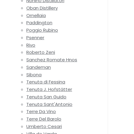
Nonino Distillatori
Oban Distillery
Ornellaia
Paddington
Poggio Rubino
Psenner
Rivo
Roberto Zeni
Sanchez Romate Hnos
Sandeman
Sibona
Tenuta di Fessina
Tenuta J. Hofstätter
Tenuta San Guido
Tenuta Sant'Antonio
Terre Da Vino
Terre Del Barolo
Umberto Cesari
Villa de Varda