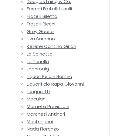
Douglas Laing & Co.
Ferrrari Fratelli Lunelli
Fratelli Biletta
Fratelli Ricchi
Grey Goose
Illva Saronno
Kellerei Cantina Girlan
La Spinetta
La Tunella
Laphroaig
Liquori Peloni Bormio
Liquorificio Rapa Giovanni
Lungarotti
Maculan
Mamete Previstoni
Marchesi Antinori
Mastrojanni
Nada Fiorenzo