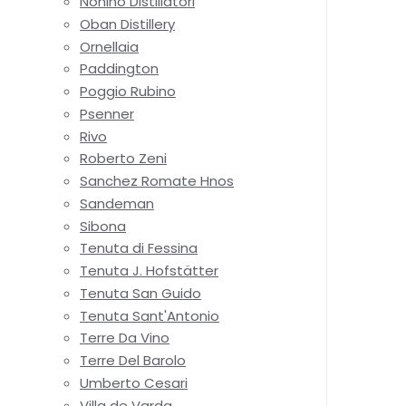
Nonino Distillatori
Oban Distillery
Ornellaia
Paddington
Poggio Rubino
Psenner
Rivo
Roberto Zeni
Sanchez Romate Hnos
Sandeman
Sibona
Tenuta di Fessina
Tenuta J. Hofstätter
Tenuta San Guido
Tenuta Sant'Antonio
Terre Da Vino
Terre Del Barolo
Umberto Cesari
Villa de Varda