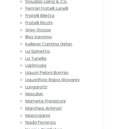
Douglas Laing & Co.
Ferrrari Fratelli Lunelli
Fratelli Biletta
Fratelli Ricchi
Grey Goose
Illva Saronno
Kellerei Cantina Girlan
La Spinetta
La Tunella
Laphroaig
Liquori Peloni Bormio
Liquorificio Rapa Giovanni
Lungarotti
Maculan
Mamete Previstoni
Marchesi Antinori
Mastrojanni
Nada Fiorenzo