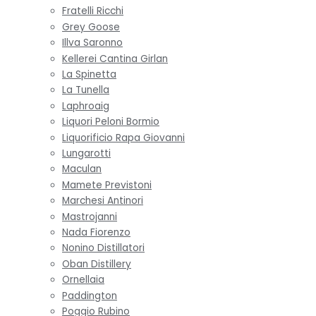
Fratelli Ricchi
Grey Goose
Illva Saronno
Kellerei Cantina Girlan
La Spinetta
La Tunella
Laphroaig
Liquori Peloni Bormio
Liquorificio Rapa Giovanni
Lungarotti
Maculan
Mamete Previstoni
Marchesi Antinori
Mastrojanni
Nada Fiorenzo
Nonino Distillatori
Oban Distillery
Ornellaia
Paddington
Poggio Rubino