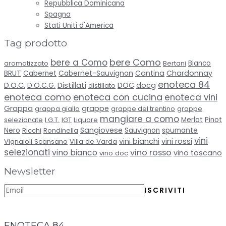
Repubblica Dominicana
Spagna
Stati Uniti d'America
Tag prodotto
bere Como
bere a Como
aromatizzato
Bertani
Bianco
BRUT
Cabernet-Sauvignon
Cantina
Chardonnay
Cabernet
enoteca 84
Distillati
D.O.C.
D.O.C.G.
DOC
docg
distillato
enoteca como
enoteca con cucina
enoteca vini
Grappa
grappe
grappa gialla
grappe del trentino
grappe
mangiare a como
selezionate
I.G.T.
IGT
Liquore
Merlot
Pinot
Sangiovese
spumante
Nero
Ricchi
Rondinella
Sauvignon
vini
vini bianchi
vini rossi
Vignaioli Scansano
Villa de Varda
selezionati
vino bianco
vino rosso
vino toscano
vino doc
Newsletter
ENOTECA 84