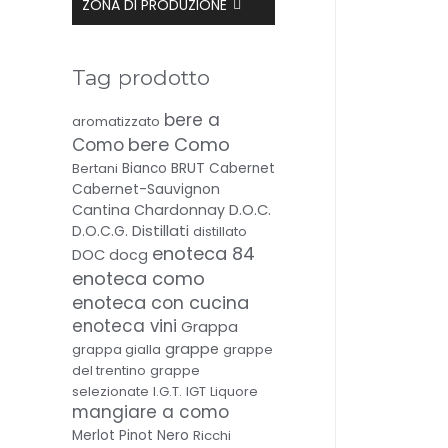
ZONA DI PRODUZIONE
Tag prodotto
bere a
aromatizzato
bere Como
Como
BRUT
Bertani
Bianco
Cabernet
Cabernet-Sauvignon
Cantina
Chardonnay
D.O.C.
Distillati
D.O.C.G.
distillato
enoteca 84
DOC
docg
enoteca como
enoteca con cucina
enoteca vini
Grappa
grappe
grappa gialla
grappe
del trentino
grappe
selezionate
I.G.T.
IGT
Liquore
mangiare a como
Merlot
Pinot Nero
Ricchi