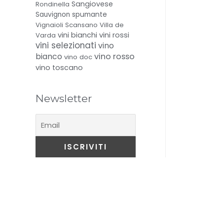
Sangiovese
Rondinella
spumante
Sauvignon
Vignaioli Scansano
Villa de
vini bianchi
vini rossi
Varda
vini selezionati
vino
bianco
vino rosso
vino doc
vino toscano
Newsletter
ENOTECA 84
Me