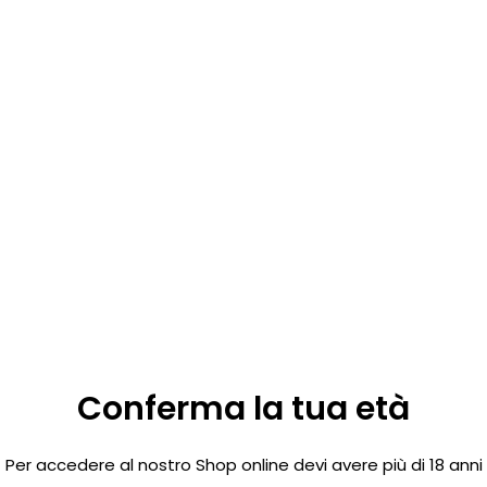
Conferma la tua età
Per accedere al nostro Shop online devi avere più di 18 anni