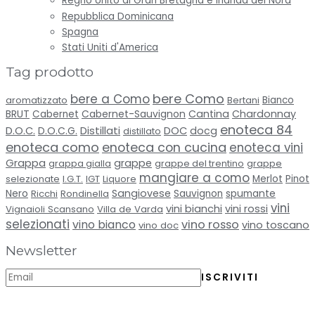
Regno Unito di Gran Bretagna e Irlanda del Nord
Repubblica Dominicana
Spagna
Stati Uniti d'America
Tag prodotto
bere Como
bere a Como
aromatizzato
Bertani
Bianco
BRUT
Cabernet-Sauvignon
Cantina
Chardonnay
Cabernet
enoteca 84
Distillati
D.O.C.
D.O.C.G.
DOC
docg
distillato
enoteca como
enoteca con cucina
enoteca vini
Grappa
grappe
grappa gialla
grappe del trentino
grappe
mangiare a como
selezionate
I.G.T.
IGT
Liquore
Merlot
Pinot
Sangiovese
spumante
Nero
Ricchi
Rondinella
Sauvignon
vini
vini bianchi
vini rossi
Vignaioli Scansano
Villa de Varda
selezionati
vino bianco
vino rosso
vino toscano
vino doc
Newsletter