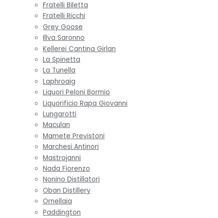
Fratelli Biletta
Fratelli Ricchi
Grey Goose
Illva Saronno
Kellerei Cantina Girlan
La Spinetta
La Tunella
Laphroaig
Liquori Peloni Bormio
Liquorificio Rapa Giovanni
Lungarotti
Maculan
Mamete Previstoni
Marchesi Antinori
Mastrojanni
Nada Fiorenzo
Nonino Distillatori
Oban Distillery
Ornellaia
Paddington