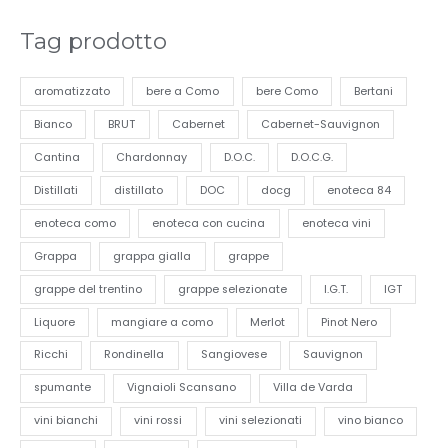
Tag prodotto
aromatizzato
bere a Como
bere Como
Bertani
Bianco
BRUT
Cabernet
Cabernet-Sauvignon
Cantina
Chardonnay
D.O.C.
D.O.C.G.
Distillati
distillato
DOC
docg
enoteca 84
enoteca como
enoteca con cucina
enoteca vini
Grappa
grappa gialla
grappe
grappe del trentino
grappe selezionate
I.G.T.
IGT
Liquore
mangiare a como
Merlot
Pinot Nero
Ricchi
Rondinella
Sangiovese
Sauvignon
spumante
Vignaioli Scansano
Villa de Varda
vini bianchi
vini rossi
vini selezionati
vino bianco