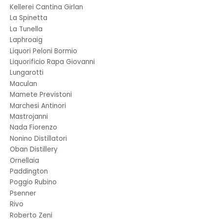
Kellerei Cantina Girlan
La Spinetta
La Tunella
Laphroaig
Liquori Peloni Bormio
Liquorificio Rapa Giovanni
Lungarotti
Maculan
Mamete Previstoni
Marchesi Antinori
Mastrojanni
Nada Fiorenzo
Nonino Distillatori
Oban Distillery
Ornellaia
Paddington
Poggio Rubino
Psenner
Rivo
Roberto Zeni