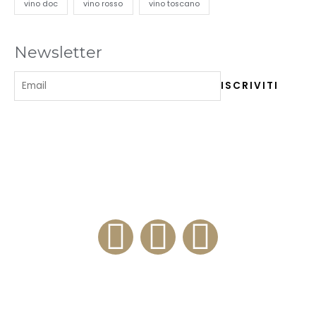
vino doc
vino rosso
vino toscano
Newsletter
ENOTECA 84
Via Milano, 84 – 20100 Como (IT)
+39 3334276812
Enoteca e Ristorante