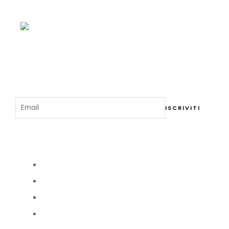
Menu del Ristorante
Iscriviti alla Newsletter
Cosa Visitare a Como
Duomo di Como
Tempio Voltiano
Villa Olmo
Basilico Sant'Abbondio