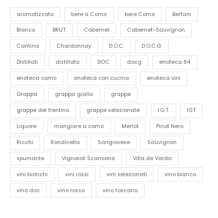
aromatizzato
bere a Como
bere Como
Bertani
Bianco
BRUT
Cabernet
Cabernet-Sauvignon
Cantina
Chardonnay
D.O.C.
D.O.C.G.
Distillati
distillato
DOC
docg
enoteca 84
enoteca como
enoteca con cucina
enoteca vini
Grappa
grappa gialla
grappe
grappe del trentino
grappe selezionate
I.G.T.
IGT
Liquore
mangiare a como
Merlot
Pinot Nero
Ricchi
Rondinella
Sangiovese
Sauvignon
spumante
Vignaioli Scansano
Villa de Varda
vini bianchi
vini rossi
vini selezionati
vino bianco
vino doc
vino rosso
vino toscano