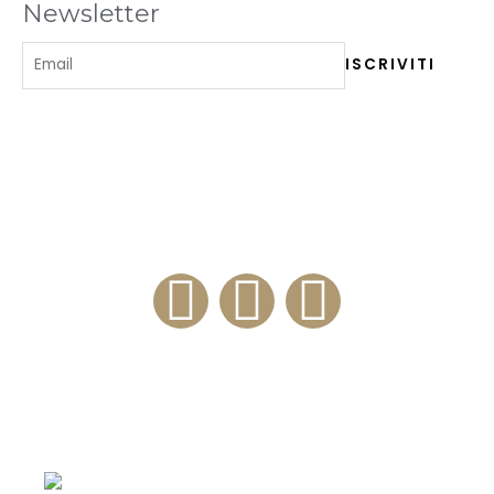
Newsletter
ENOTECA 84
Via Milano, 84 – 20100 Como (IT)
+39 3334276812
Enoteca e Ristorante
Menu del Ristorante