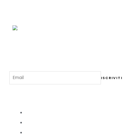
Menu del Ristorante
Iscriviti alla Newsletter
Cosa Visitare a Como
Duomo di Como
Tempio Voltiano
Villa Olmo