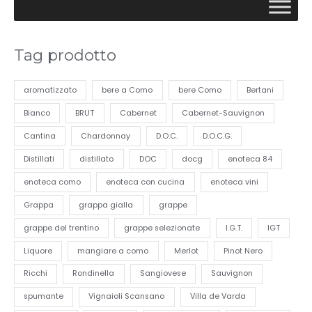
Tag prodotto
aromatizzato
bere a Como
bere Como
Bertani
Bianco
BRUT
Cabernet
Cabernet-Sauvignon
Cantina
Chardonnay
D.O.C.
D.O.C.G.
Distillati
distillato
DOC
docg
enoteca 84
enoteca como
enoteca con cucina
enoteca vini
Grappa
grappa gialla
grappe
grappe del trentino
grappe selezionate
I.G.T.
IGT
Liquore
mangiare a como
Merlot
Pinot Nero
Ricchi
Rondinella
Sangiovese
Sauvignon
spumante
Vignaioli Scansano
Villa de Varda