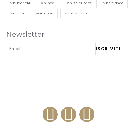
vini bianchi
vini rossi
vini selezionati
vino bianco
vino doc
vino rosso
vino toscano
Newsletter
ENOTECA 84
Via Milano, 84 – 20100 Como (IT)
+39 3334276812
Enoteca e Ristorante