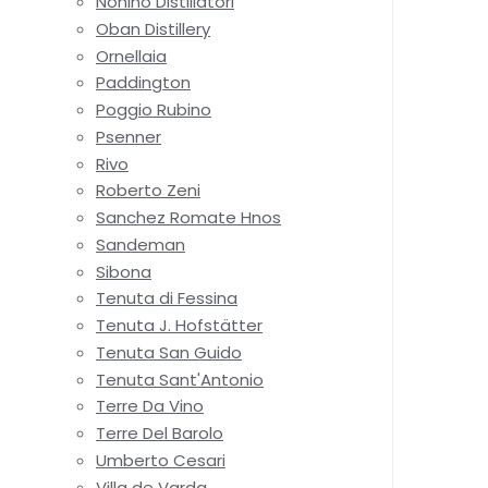
Nonino Distillatori
Oban Distillery
Ornellaia
Paddington
Poggio Rubino
Psenner
Rivo
Roberto Zeni
Sanchez Romate Hnos
Sandeman
Sibona
Tenuta di Fessina
Tenuta J. Hofstätter
Tenuta San Guido
Tenuta Sant'Antonio
Terre Da Vino
Terre Del Barolo
Umberto Cesari
Villa de Varda