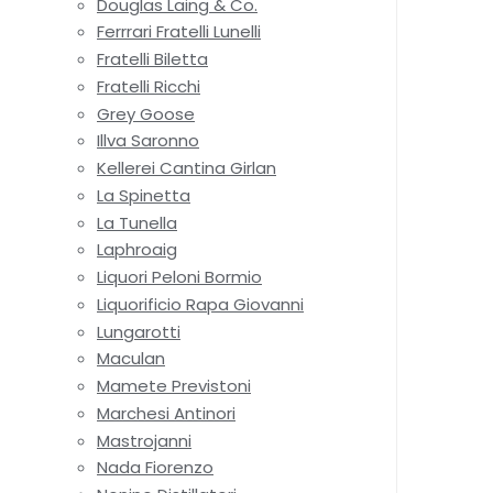
Douglas Laing & Co.
Ferrrari Fratelli Lunelli
Fratelli Biletta
Fratelli Ricchi
Grey Goose
Illva Saronno
Kellerei Cantina Girlan
La Spinetta
La Tunella
Laphroaig
Liquori Peloni Bormio
Liquorificio Rapa Giovanni
Lungarotti
Maculan
Mamete Previstoni
Marchesi Antinori
Mastrojanni
Nada Fiorenzo