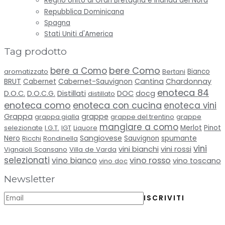
Regno Unito di Gran Bretagna e Irlanda del Nord
Repubblica Dominicana
Spagna
Stati Uniti d'America
Tag prodotto
bere Como
bere a Como
aromatizzato
Bertani
Bianco
BRUT
Cabernet-Sauvignon
Cantina
Chardonnay
Cabernet
enoteca 84
Distillati
D.O.C.
D.O.C.G.
DOC
docg
distillato
enoteca como
enoteca con cucina
enoteca vini
Grappa
grappe
grappa gialla
grappe del trentino
grappe
mangiare a como
selezionate
I.G.T.
IGT
Liquore
Merlot
Pinot
Sangiovese
spumante
Nero
Ricchi
Rondinella
Sauvignon
vini
vini bianchi
vini rossi
Vignaioli Scansano
Villa de Varda
selezionati
vino bianco
vino rosso
vino toscano
vino doc
Newsletter