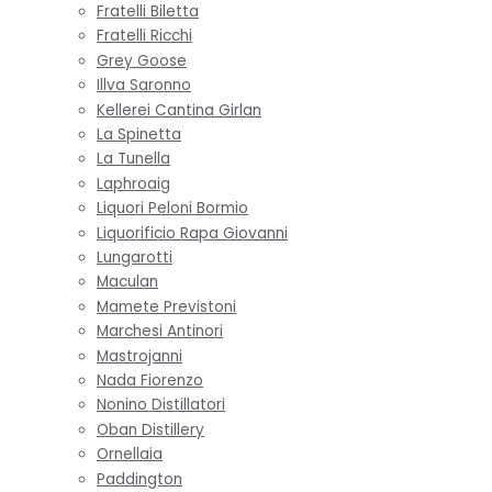
Fratelli Biletta
Fratelli Ricchi
Grey Goose
Illva Saronno
Kellerei Cantina Girlan
La Spinetta
La Tunella
Laphroaig
Liquori Peloni Bormio
Liquorificio Rapa Giovanni
Lungarotti
Maculan
Mamete Previstoni
Marchesi Antinori
Mastrojanni
Nada Fiorenzo
Nonino Distillatori
Oban Distillery
Ornellaia
Paddington