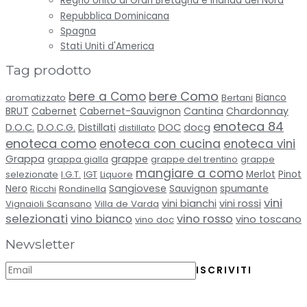
Regno Unito di Gran Bretagna e Irlanda del Nord
Repubblica Dominicana
Spagna
Stati Uniti d'America
Tag prodotto
bere Como
bere a Como
aromatizzato
Bertani
Bianco
BRUT
Cabernet-Sauvignon
Cantina
Chardonnay
Cabernet
enoteca 84
D.O.C.
D.O.C.G.
Distillati
DOC
docg
distillato
enoteca como
enoteca con cucina
enoteca vini
Grappa
grappe
grappa gialla
grappe del trentino
grappe
mangiare a como
selezionate
I.G.T.
IGT
Liquore
Merlot
Pinot
Sangiovese
spumante
Nero
Ricchi
Rondinella
Sauvignon
vini
vini bianchi
vini rossi
Vignaioli Scansano
Villa de Varda
selezionati
vino bianco
vino rosso
vino toscano
vino doc
Newsletter