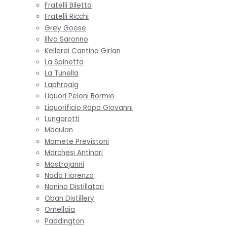
Fratelli Biletta
Fratelli Ricchi
Grey Goose
Illva Saronno
Kellerei Cantina Girlan
La Spinetta
La Tunella
Laphroaig
Liquori Peloni Bormio
Liquorificio Rapa Giovanni
Lungarotti
Maculan
Mamete Previstoni
Marchesi Antinori
Mastrojanni
Nada Fiorenzo
Nonino Distillatori
Oban Distillery
Ornellaia
Paddington