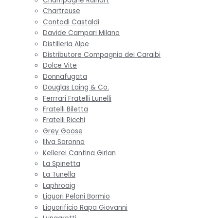
Champagne Ruinart
Chartreuse
Contadi Castaldi
Davide Campari Milano
Distilleria Alpe
Distributore Compagnia dei Caraibi
Dolce Vite
Donnafugata
Douglas Laing & Co.
Ferrrari Fratelli Lunelli
Fratelli Biletta
Fratelli Ricchi
Grey Goose
Illva Saronno
Kellerei Cantina Girlan
La Spinetta
La Tunella
Laphroaig
Liquori Peloni Bormio
Liquorificio Rapa Giovanni