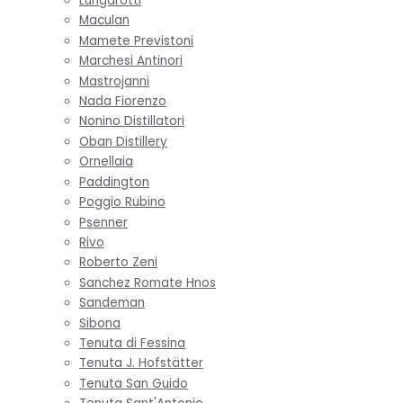
Lungarotti
Maculan
Mamete Previstoni
Marchesi Antinori
Mastrojanni
Nada Fiorenzo
Nonino Distillatori
Oban Distillery
Ornellaia
Paddington
Poggio Rubino
Psenner
Rivo
Roberto Zeni
Sanchez Romate Hnos
Sandeman
Sibona
Tenuta di Fessina
Tenuta J. Hofstätter
Tenuta San Guido