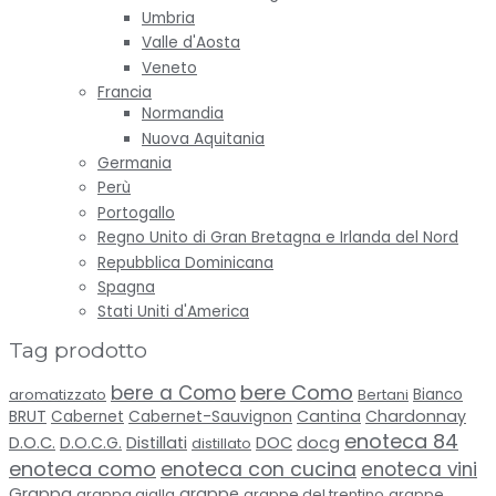
Umbria
Valle d'Aosta
Veneto
Francia
Normandia
Nuova Aquitania
Germania
Perù
Portogallo
Regno Unito di Gran Bretagna e Irlanda del Nord
Repubblica Dominicana
Spagna
Stati Uniti d'America
Tag prodotto
bere Como
bere a Como
aromatizzato
Bertani
Bianco
BRUT
Cabernet-Sauvignon
Cantina
Chardonnay
Cabernet
enoteca 84
D.O.C.
D.O.C.G.
Distillati
DOC
docg
distillato
enoteca como
enoteca con cucina
enoteca vini
Grappa
grappe
grappa gialla
grappe del trentino
grappe