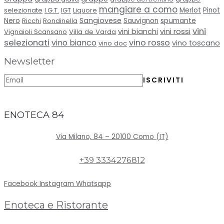
mangiare a como
selezionate
I.G.T.
IGT
Liquore
Merlot
Pinot
Sangiovese
spumante
Nero
Ricchi
Rondinella
Sauvignon
vini
vini bianchi
vini rossi
Vignaioli Scansano
Villa de Varda
selezionati
vino bianco
vino rosso
vino toscano
vino doc
Newsletter
ENOTECA 84
Via Milano, 84 – 20100 Como (IT)
+39 3334276812
Facebook
Instagram
Whatsapp
Enoteca e Ristorante