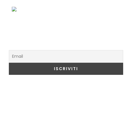
Menu del Ristorante
Iscriviti alla Newsletter
Cosa Visitare a Como
Duomo di Como
Tempio Voltiano
Villa Olmo
Basilico Sant'Abbondio