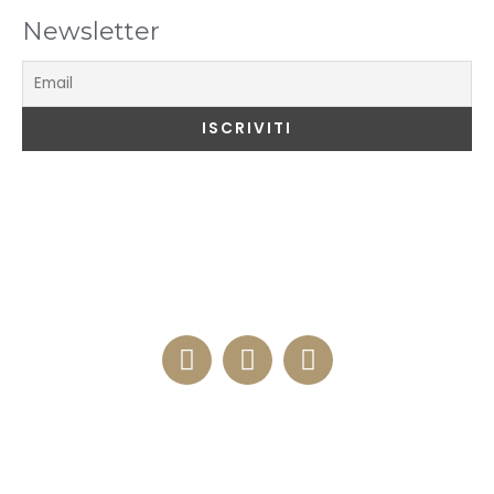
Newsletter
ENOTECA 84
Via Milano, 84 – 20100 Como (IT)
+39 3334276812
Enoteca e Ristorante