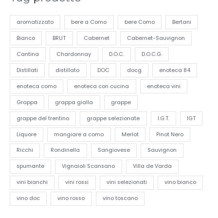
aromatizzato
bere a Como
bere Como
Bertani
Bianco
BRUT
Cabernet
Cabernet-Sauvignon
Cantina
Chardonnay
D.O.C.
D.O.C.G.
Distillati
distillato
DOC
docg
enoteca 84
enoteca como
enoteca con cucina
enoteca vini
Grappa
grappa gialla
grappe
grappe del trentino
grappe selezionate
I.G.T.
IGT
Liquore
mangiare a como
Merlot
Pinot Nero
Ricchi
Rondinella
Sangiovese
Sauvignon
spumante
Vignaioli Scansano
Villa de Varda
vini bianchi
vini rossi
vini selezionati
vino bianco
vino doc
vino rosso
vino toscano