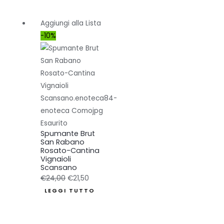
Aggiungi alla Lista
-10%
Esaurito
Spumante Brut
San Rabano
Rosato-Cantina
Vignaioli
Scansano
Il
Il
€
24,00
€
21,50
prezzo
prezzo
LEGGI TUTTO
originale
attuale
era:
è: