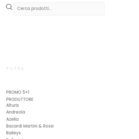
€24,00.
€21,50.
P
r
o
d
u
c
t
s
s
e
a
FILTRA
r
c
h
PROMO 5+1
PRODUTTORE
Alturis
Andreola
Azelia
Bacardi Martini & Rossi
Baileys