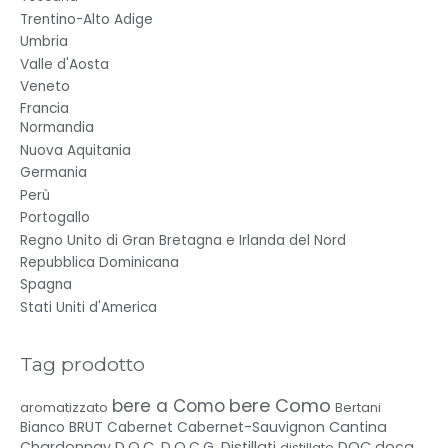
Trentino-Alto Adige
Umbria
Valle d'Aosta
Veneto
Francia
Normandia
Nuova Aquitania
Germania
Perù
Portogallo
Regno Unito di Gran Bretagna e Irlanda del Nord
Repubblica Dominicana
Spagna
Stati Uniti d'America
Tag prodotto
bere Como
bere a Como
aromatizzato
Bertani
BRUT
Cabernet-Sauvignon
Cantina
Bianco
Cabernet
Chardonnay
D.O.C.
D.O.C.G.
Distillati
DOC
docg
distillato