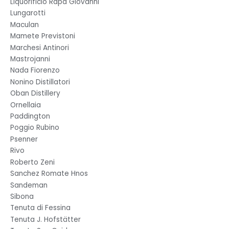
Liquorificio Rapa Giovanni
Lungarotti
Maculan
Mamete Previstoni
Marchesi Antinori
Mastrojanni
Nada Fiorenzo
Nonino Distillatori
Oban Distillery
Ornellaia
Paddington
Poggio Rubino
Psenner
Rivo
Roberto Zeni
Sanchez Romate Hnos
Sandeman
Sibona
Tenuta di Fessina
Tenuta J. Hofstätter