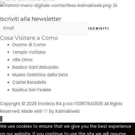
Iscriviti alla Newsletter
Cosa Visitare a Como
Duomo di Como
Tempio Voltiano
Villa Olmo
Basilico Sant'Abbondio
Museo Didattico della Seta
Castel Baradello
Basilica San Fedele
Copyright © 2026 Enoteca 84 p.Iva IT01167840535 All Rights
Reserved. Made with 🤍 by
Kaimakiweb
Torna
su
We use cookies to ensure that we give you the best experience
on our website. If you continue to use this site we will assume