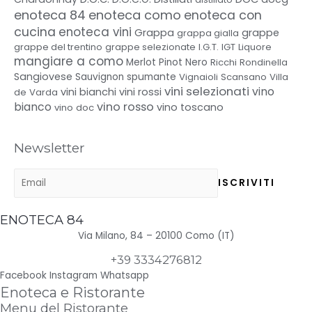
enoteca 84
enoteca como
enoteca con
cucina
enoteca vini
Grappa
grappe
grappa gialla
grappe del trentino
grappe selezionate
I.G.T.
IGT
Liquore
mangiare a como
Merlot
Pinot Nero
Ricchi
Rondinella
Sangiovese
spumante
Sauvignon
Vignaioli Scansano
Villa
vini selezionati
vino
vini bianchi
vini rossi
de Varda
bianco
vino rosso
vino toscano
vino doc
Newsletter
ENOTECA 84
Via Milano, 84 – 20100 Como (IT)
+39 3334276812
Facebook
Instagram
Whatsapp
Enoteca e Ristorante
Menu del Ristorante