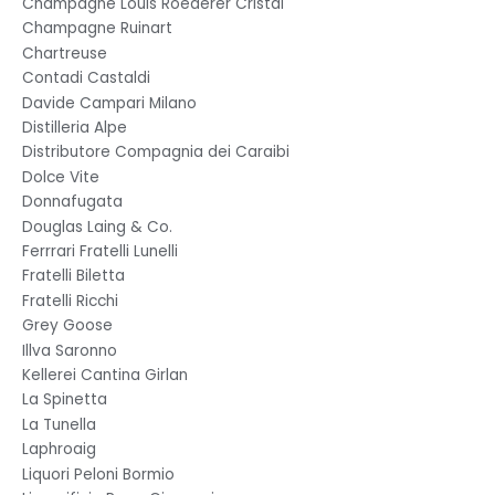
Champagne Louis Roederer Cristal
Champagne Ruinart
Chartreuse
Contadi Castaldi
Davide Campari Milano
Distilleria Alpe
Distributore Compagnia dei Caraibi
Dolce Vite
Donnafugata
Douglas Laing & Co.
Ferrrari Fratelli Lunelli
Fratelli Biletta
Fratelli Ricchi
Grey Goose
Illva Saronno
Kellerei Cantina Girlan
La Spinetta
La Tunella
Laphroaig
Liquori Peloni Bormio