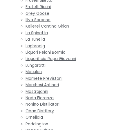
Fratelli Biletta
Fratelli Ricchi
Grey Goose
Illva Saronno
Kellerei Cantina Girlan
La Spinetta
La Tunella
Laphroaig
Liquori Peloni Bormio
Liquorificio Rapa Giovanni
Lungarotti
Maculan
Mamete Previstoni
Marchesi Antinori
Mastrojanni
Nada Fiorenzo
Nonino Distillatori
Oban Distillery
Ornellaia
Paddington