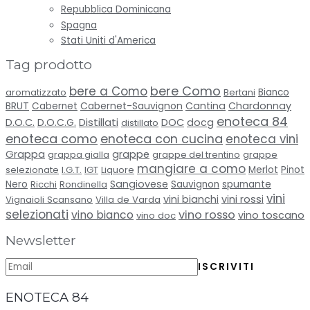
Repubblica Dominicana
Spagna
Stati Uniti d'America
Tag prodotto
bere Como
bere a Como
aromatizzato
Bertani
Bianco
BRUT
Cabernet-Sauvignon
Cantina
Chardonnay
Cabernet
enoteca 84
Distillati
D.O.C.
D.O.C.G.
DOC
docg
distillato
enoteca como
enoteca con cucina
enoteca vini
Grappa
grappe
grappa gialla
grappe del trentino
grappe
mangiare a como
selezionate
I.G.T.
IGT
Liquore
Merlot
Pinot
Sangiovese
spumante
Nero
Ricchi
Rondinella
Sauvignon
vini
vini bianchi
vini rossi
Vignaioli Scansano
Villa de Varda
selezionati
vino bianco
vino rosso
vino toscano
vino doc
Newsletter
ENOTECA 84