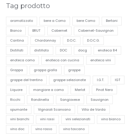
Tag prodotto
aromatizzato
bere a Como
bere Como
Bertani
Bianco
BRUT
Cabernet
Cabernet-Sauvignon
Cantina
Chardonnay
D.O.C.
D.O.C.G.
Distillati
distillato
DOC
docg
enoteca 84
enoteca como
enoteca con cucina
enoteca vini
Grappa
grappa gialla
grappe
grappe del trentino
grappe selezionate
I.G.T.
IGT
Liquore
mangiare a como
Merlot
Pinot Nero
Ricchi
Rondinella
Sangiovese
Sauvignon
spumante
Vignaioli Scansano
Villa de Varda
vini bianchi
vini rossi
vini selezionati
vino bianco
vino doc
vino rosso
vino toscano