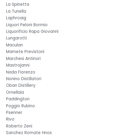
La Spinetta
La Tunella
Laphroaig
Liquori Peloni Bormio
Liquorificio Rapa Giovanni
Lungarotti
Maculan
Mamete Previstoni
Marchesi Antinori
Mastrojanni
Nada Fiorenzo
Nonino Distillatori
Oban Distillery
Ornellaia
Paddington
Poggio Rubino
Psenner
Rivo
Roberto Zeni
Sanchez Romate Hnos