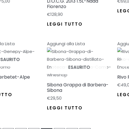
Fascia
D.O.C.G. 2013 1.5L-Nada
75,00
€
69,
di
Fiorenzo
uesto
LEG
prezzo:
€
128,90
da
rodotto
€15,00
LEGGI TUTTO
a
a
ù
€75,00
rianti.
la Lista
Aggiungi alla Lista
Aggiu
zioni
ESAURITO
ossono
ESAURITO
ssere
erbetet-Alpe
Rivo
elte
Sibona Grappa di Barbera-
€
49,
lla
Sibona
UTTO
LEG
agina
€
29,50
l
LEGGI TUTTO
rodotto