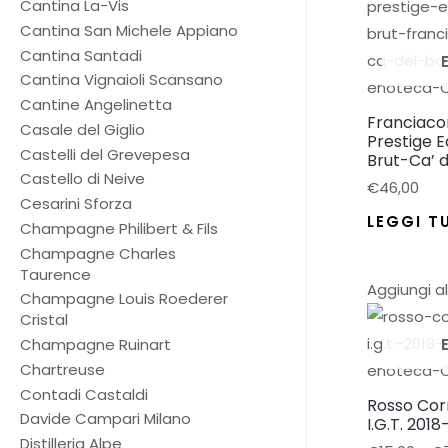
Cantina La-Vis
Cantina San Michele Appiano
Cantina Santadi
Cantina Vignaioli Scansano
Cantine Angelinetta
Franciaco
Casale del Giglio
Prestige E
Castelli del Grevepesa
Brut-Ca’ 
Castello di Neive
€
46,00
Cesarini Sforza
LEGGI T
Champagne Philibert & Fils
Champagne Charles
Taurence
Aggiungi al
Champagne Louis Roederer
Cristal
Champagne Ruinart
Chartreuse
Contadi Castaldi
Rosso Cor
Davide Campari Milano
I.G.T. 2018
Distilleria Alpe