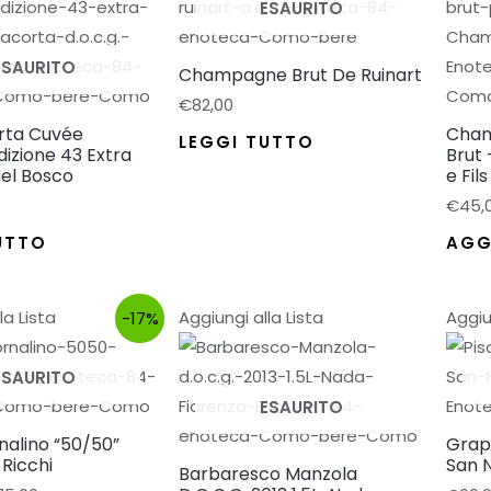
ESAURITO
ESAURITO
Champagne Brut De Ruinart
€
82,00
rta Cuvée
Cham
LEGGI TUTTO
dizione 43 Extra
Brut
del Bosco
e Fils
€
45,
UTTO
AGG
la Lista
Aggiungi alla Lista
Aggiu
-17%
ESAURITO
ESAURITO
nalino “50/50”
Grap
-Ricchi
San N
Barbaresco Manzola