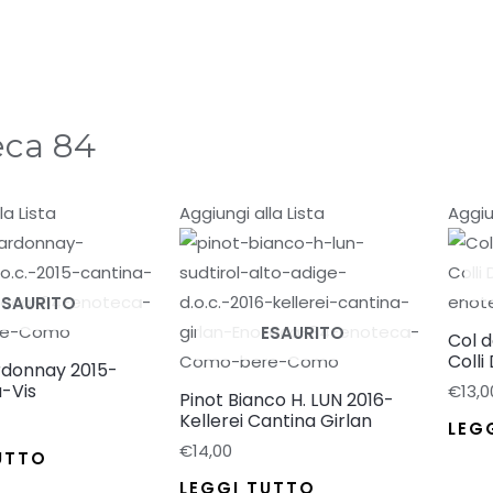
eca 84
la Lista
Aggiungi alla Lista
Aggiu
ESAURITO
ESAURITO
Col 
Colli
rdonnay 2015-
a-Vis
€
13,0
Pinot Bianco H. LUN 2016-
Kellerei Cantina Girlan
LEG
€
14,00
UTTO
LEGGI TUTTO