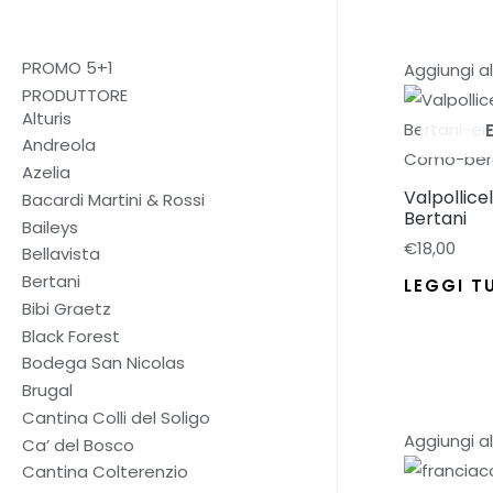
PROMO 5+1
Aggiungi al
PRODUTTORE
Alturis
Andreola
Azelia
Valpollice
Bacardi Martini & Rossi
Bertani
Baileys
€
18,00
Bellavista
Bertani
LEGGI T
Bibi Graetz
Black Forest
Bodega San Nicolas
Brugal
Cantina Colli del Soligo
Aggiungi al
Ca’ del Bosco
Cantina Colterenzio