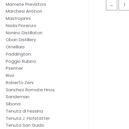
Mamete Previstoni
←
1
Marchesi Antinori
Mastrojanni
Nada Fiorenzo
Nonino Distillatori
Oban Distillery
Ornellaia
Paddington
Poggio Rubino
Psenner
Rivo
Roberto Zeni
Sanchez Romate Hnos
Sandeman
Sibona
Tenuta di Fessina
Tenuta J. Hofstätter
Tenuta San Guido