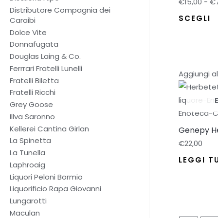
€
15,00
-
€
Distributore Compagnia dei
Q
SCEGLI
Caraibi
p
Dolce Vite
h
Donnafugata
pi
Douglas Laing & Co.
Ferrrari Fratelli Lunelli
va
Aggiungi al
Fratelli Biletta
Le
Fratelli Ricchi
op
Grey Goose
p
Illva Saronno
e
Kellerei Cantina Girlan
Genepy H
sc
La Spinetta
€
22,00
ne
La Tunella
LEGGI T
p
Laphroaig
de
Liquori Peloni Bormio
p
Liquorificio Rapa Giovanni
Lungarotti
Maculan