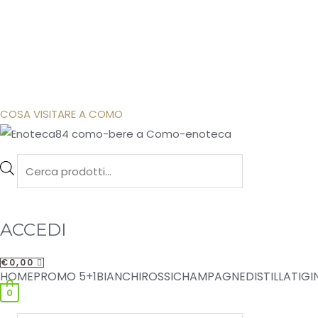
COSA VISITARE A COMO
Products
search
ACCEDI
€
0,00
HOME
PROMO 5+1
BIANCHI
ROSSI
CHAMPAGNE
DISTILLATI
GI
0